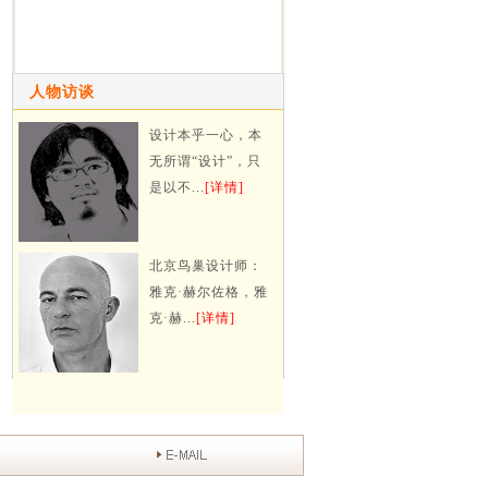
人物访谈
设计本乎一心，本
无所谓“设计”，只
是以不...
[详情]
北京鸟巢设计师：
雅克·赫尔佐格，雅
克·赫...
[详情]