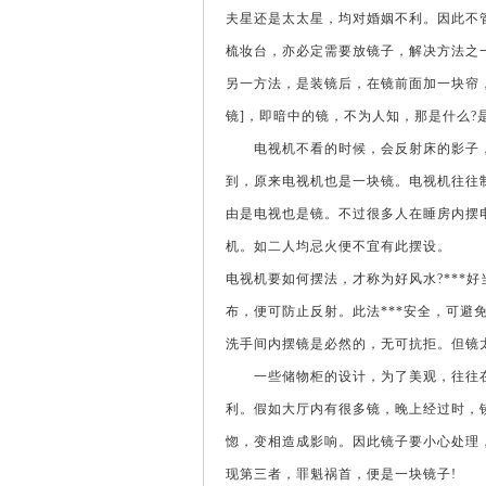
夫星还是太太星，均对婚姻不利。因此不
梳妆台，亦必定需要放镜子，解决方法之
另一方法，是装镜后，在镜前面加一块帘
镜]，即暗中的镜，不为人知，那是什么?
电视机不看的时候，会反射床的影子，
到，原来电视机也是一块镜。电视机往往
由是电视也是镜。不过很多人在睡房内摆
机。如二人均忌火便不宜有此摆设。
电视机要如何摆法，才称为好风水?***
布，便可防止反射。此法***安全，可
洗手间内摆镜是必然的，无可抗拒。但镜
一些储物柜的设计，为了美观，往往在
利。假如大厅内有很多镜，晚上经过时，
惚，变相造成影响。因此镜子要小心处理
现第三者，罪魁祸首，便是一块镜子!