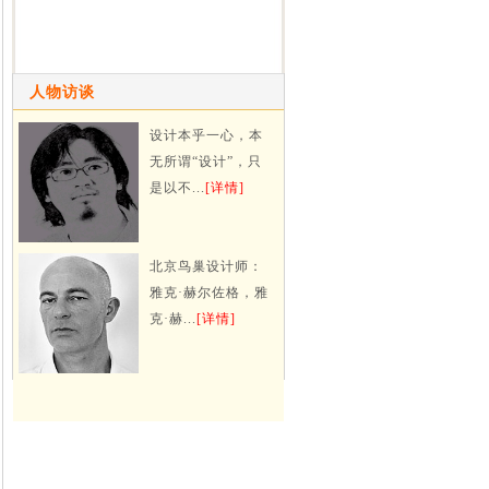
人物访谈
设计本乎一心，本
无所谓“设计”，只
是以不...
[详情]
北京鸟巢设计师：
雅克·赫尔佐格，雅
克·赫...
[详情]