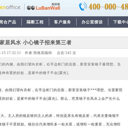
简合产品
隔断工程
客户服务
办公室摆设
下载中
0年家居风水 小心镜子招来第三者
1-15 17:32:11
作者:
简格高隔间
点击:
545
次
门的内侧。由我们望向衣柜，右手边柜门的后面，那里安装镜子最理想。当
种布置的好处，是家中的镜子不会[露光]。
。由我们望向衣柜，右手边柜门的后面，那里安装镜子***理想。当需要照
置的好处，是家中的镜子不会[露光]。那么，究竟镜子在风水上会产生什么
大。主人房的镜反映到主人的床，特别是床头有镜反射，代表夫妻拗颈不
放镜子不受鼓励。镜往往代表增旺多一粒夫星，或增旺一粒妻星，无论增旺