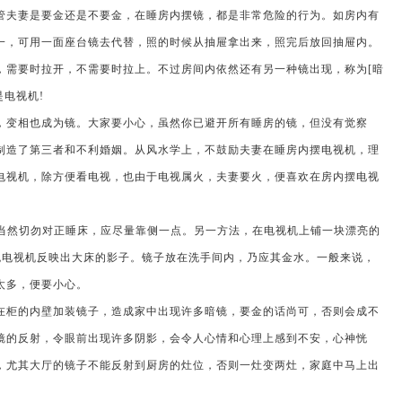
管夫妻是要金还是不要金，在睡房内摆镜，都是非常危险的行为。如房内有
一，可用一面座台镜去代替，照的时候从抽屉拿出来，照完后放回抽屉内。
，需要时拉开，不需要时拉上。不过房间内依然还有另一种镜出现，称为[暗
是电视机!
变相也成为镜。大家要小心，虽然你已避开所有睡房的镜，但没有觉察
制造了第三者和不利婚姻。从风水学上，不鼓励夫妻在睡房内摆电视机，理
电视机，除方便看电视，也由于电视属火，夫妻要火，便喜欢在房内摆电视
好当然切勿对正睡床，应尽量靠侧一点。另一方法，在电视机上铺一块漂亮的
避免电视机反映出大床的影子。镜子放在洗手间内，乃应其金水。一般来说，
太多，便要小心。
柜的内壁加装镜子，造成家中出现许多暗镜，要金的话尚可，否则会成不
镜的反射，令眼前出现许多阴影，会令人心情和心理上感到不安，心神恍
，尤其大厅的镜子不能反射到厨房的灶位，否则一灶变两灶，家庭中马上出