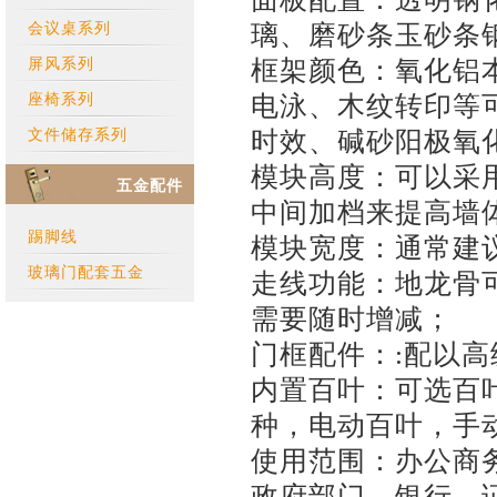
璃、磨砂条玉砂条
会议桌系列
框架颜色：氧化铝
屏风系列
电泳、木纹转印等可
座椅系列
时效、碱砂阳极氧
文件储存系列
模块高度：可以采
五金配件
中间加档来提高墙
踢脚线
模块宽度：通常建议
玻璃门配套五金
走线功能：地龙骨
需要随时增减；
门框配件：:配以高
内置百叶：可选百叶
种，电动百叶，手
使用范围：办公商
政府部门、银行、