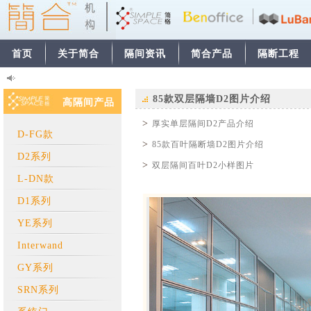
首页
关于简合
隔间资讯
简合产品
隔断工程
85款双层隔墙D2图片介绍
高隔间产品
>
厚实单层隔间D2产品介绍
D-FG款
>
85款百叶隔断墙D2图片介绍
D2系列
>
双层隔间百叶D2小样图片
L-DN款
D1系列
YE系列
Interwand
GY系列
SRN系列