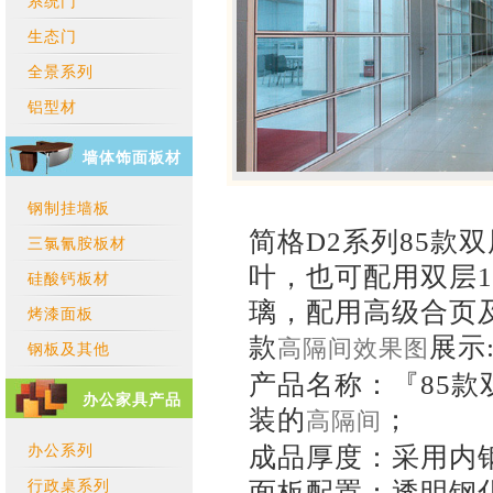
系统门
生态门
全景系列
铝型材
墙体饰面板材
钢制挂墙板
简格D2系列85款
三氯氰胺板材
叶，也可配用双层1
硅酸钙板材
璃，配用高级合页
烤漆面板
款
展示
高隔间效果图
钢板及其他
产品名称：『85
办公家具产品
装的
；
高隔间
成品厚度：采用内
办公系列
面板配置：透明钢
行政桌系列