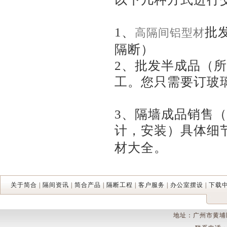
1、
批
高隔间铝型材
隔断）
2、批发半成品（所
工。您只需要订玻
3、隔墙成品销售
计，安装）具体细
材大全。
关于简合
|
隔间资讯
|
简合产品
|
隔断工程
|
客户服务
|
办公室摆设
|
下载
地址：广州市黄埔