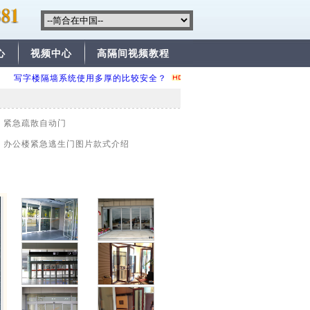
心
视频中心
高隔间视频教程
写字楼隔墙系统使用多厚的比较安全？
便宜的高隔间有哪些款？
>
紧急疏散自动门
>
办公楼紧急逃生门图片款式介绍