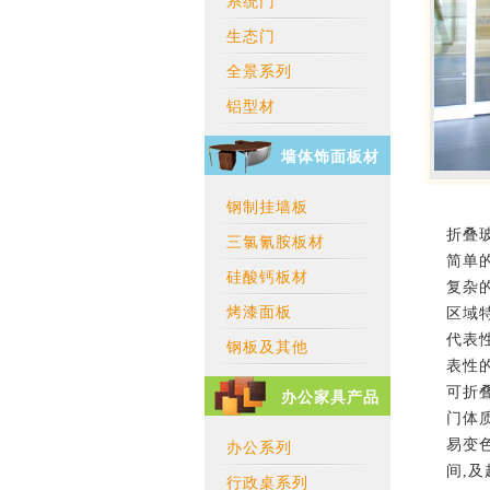
系统门
生态门
全景系列
铝型材
墙体饰面板材
钢制挂墙板
折叠
三氯氰胺板材
简单
硅酸钙板材
复杂
烤漆面板
区域
代表
钢板及其他
表性
可折
办公家具产品
门体
易变
办公系列
间,
行政桌系列