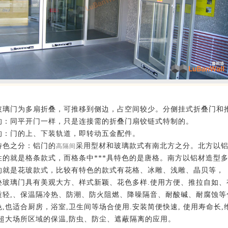
玻璃门为多扇折叠，可推移到侧边，占空间较少。分侧挂式折叠门和
的：同平开门一样，只是连接需的折叠门扇铰链式特制的。
的：门的上、下装轨道，即转动五金配件。
特色之分：铝门的
采用型材和玻璃款式有南北方之分。北方以铝
高隔间
性的就是格条款式，而格条中***具特色的是唐格。南方以铝材造型多
的就是花玻款式，比较有特色的款式有花格、冰雕、浅雕、晶贝等，
叠玻璃门具有美观大方、样式新颖、花色多样.使用方便、推拉自如
质轻,、保温隔冷热、防潮、防火阻燃、降噪隔音、耐酸碱、耐腐蚀等
色,也适合厨房，浴室,卫生间等场合使用.安装简便快速, 使用寿命长
及超大场所区域的保温,防虫、防尘、遮蔽隔离的应用。