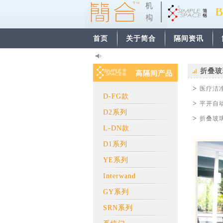
首页
关于简合
隔间资讯
折叠玻
高隔间产品
>
医疗洁
D-FG款
>
平开自
D2系列
>
折叠玻
L-DN款
D1系列
YE系列
Interwand
GY系列
SRN系列