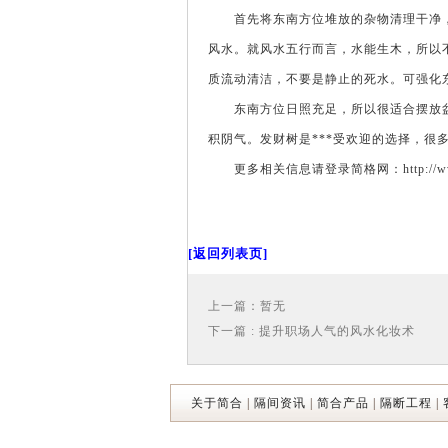
首先将东南方位堆放的杂物清理干净，
风水。就风水五行而言，水能生木，所以
质流动清洁，不要是静止的死水。可强化
东南方位日照充足，所以很适合摆放盆
积阴气。发财树是***受欢迎的选择，很
更多相关信息请登录简格网：http://www.be
[返回列表页]
上一篇：暂无
下一篇 : 提升职场人气的风水化妆术
关于简合
|
隔间资讯
|
简合产品
|
隔断工程
|