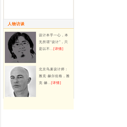
人物访谈
设计本乎一心，本
无所谓“设计”，只
是以不...
[详情]
北京鸟巢设计师：
雅克·赫尔佐格，雅
克·赫...
[详情]