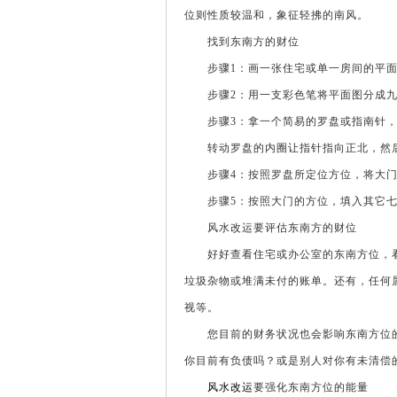
位则性质较温和，象征轻拂的南风。
找到东南方的财位
步骤1：画一张住宅或单一房间的平面
步骤2：用一支彩色笔将平面图分成九
步骤3：拿一个简易的罗盘或指南针，
转动罗盘的内圈让指针指向正北，然后
步骤4：按照罗盘所定位方位，将大门
步骤5：按照大门的方位，填入其它七
风水改运要评估东南方的财位
好好查看住宅或办公室的东南方位，看
垃圾杂物或堆满未付的账单。还有，任何
视等。
您目前的财务状况也会影响东南方位的气
你目前有负债吗？或是别人对你有未清偿
风水改运
要强化东南方位的能量