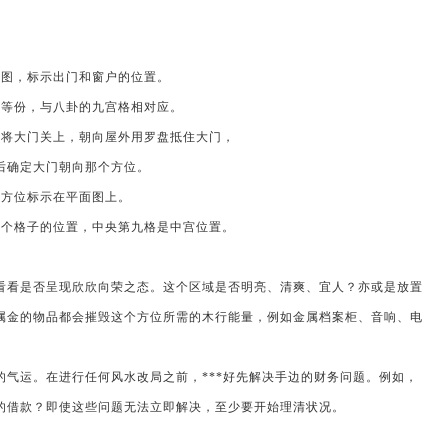
图，标示出门和窗户的位置。
等份，与八卦的九宫格相对应。
将大门关上，朝向屋外用罗盘抵住大门，
确定大门朝向那个方位。
方位标示在平面图上。
个格子的位置，中央第九格是中宫位置。
看是否呈现欣欣向荣之态。这个区域是否明亮、清爽、宜人？亦或是放置
属金的物品都会摧毁这个方位所需的木行能量，例如金属档案柜、音响、电
运。在进行任何风水改局之前，***好先解决手边的财务问题。例如，
的借款？即使这些问题无法立即解决，至少要开始理清状况。