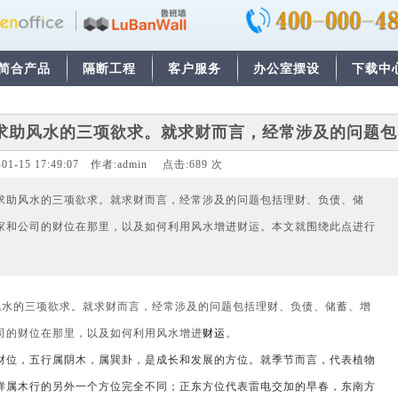
简合产品
隔断工程
客户服务
办公室摆设
下载中
求助风水的三项欲求。就求财而言，经常涉及的问题包
-01-15 17:49:07
作者:
admin
点击:
689
次
括理财、负债、储蓄
求助风水的三项欲求。就求财而言，经常涉及的问题包括理财、负债、储
家和公司的财位在那里，以及如何利用风水增进财运。本文就围绕此点进行
水的三项欲求。就求财而言，经常涉及的问题包括理财、负债、储蓄、增
司的财位在那里，以及如何利用风水增进
财运
。
位，五行属阴木，属巽卦，是成长和发展的方位。就季节而言，代表植物
样属木行的另外一个方位完全不同；正东方位代表雷电交加的早春，东南方