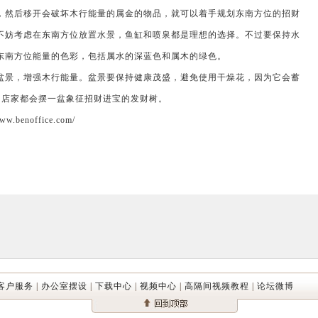
然后移开会破坏木行能量的属金的物品，就可以着手规划东南方位的招财
不妨考虑在东南方位放置水景，鱼缸和喷泉都是理想的选择。不过要保持水
东南方位能量的色彩，包括属水的深蓝色和属木的绿色。
景，增强木行能量。盆景要保持健康茂盛，避免使用干燥花，因为它会蓄
多店家都会摆一盆象征招财进宝的发财树。
noffice.com/
客户服务
|
办公室摆设
|
下载中心
|
视频中心
|
高隔间视频教程
|
论坛微博