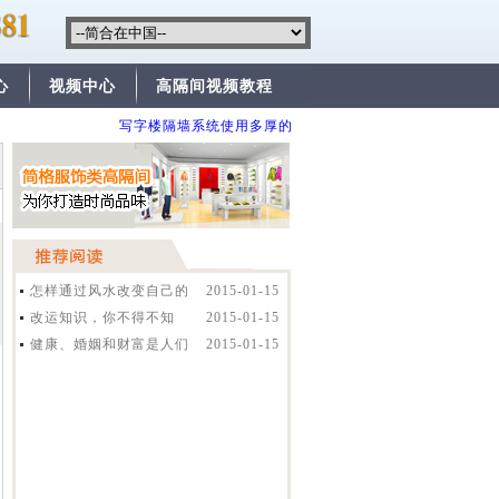
心
视频中心
高隔间视频教程
写字楼隔墙系统使用多厚的比较安全？
便宜的高隔间
怎样通过风水改变自己的
2015-01-15
命运
改运知识，你不得不知
2015-01-15
健康、婚姻和财富是人们
2015-01-15
最常求助风水的三项欲求。就求财而言，
经常涉及的问题包括理财、负债、储蓄