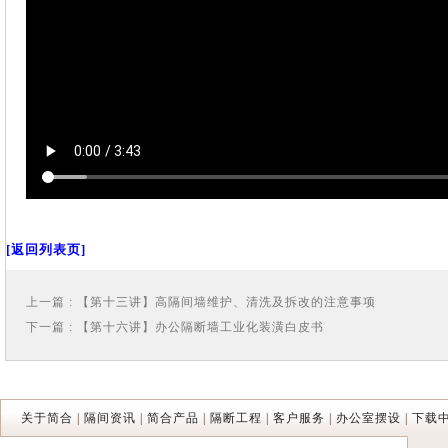
[返回列表页]
上一篇 : 【第十三讲】高隔间墙维护、清洗及拆改的注意事项
下一篇 : 【第十六讲】办公隔断墙工业化装潢白皮书
关于简合
|
隔间资讯
|
简合产品
|
隔断工程
|
客户服务
|
办公室摆设
|
下载