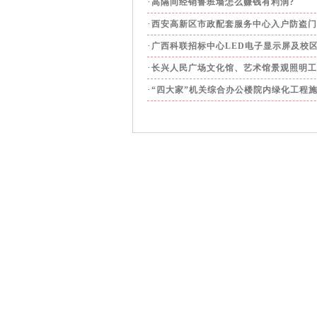
·
高隔间经销鲁班墙怎么赚钱有利润?
·
西安高新区市政配套服务中心入户防盗门
·
广西科联招标中心LED电子显示屏及校
·
长兴人民广场文化馆、艺术馆景观照明工
·
“四大家”机关综合办公楼院内绿化工程