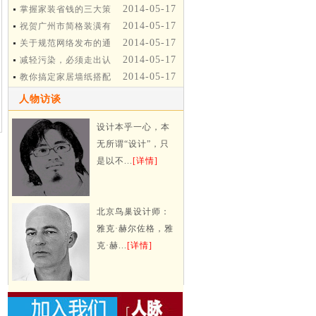
2014-05-17
掌握家装省钱的三大策
2014-05-17
略
祝贺广州市简格装潢有
2014-05-17
限公司网站改版成功
关于规范网络发布的通
2014-05-17
知
减轻污染，必须走出认
2014-05-17
识误区
教你搞定家居墙纸搭配
人物访谈
设计本乎一心，本
无所谓“设计”，只
是以不...
[详情]
北京鸟巢设计师：
雅克·赫尔佐格，雅
克·赫...
[详情]