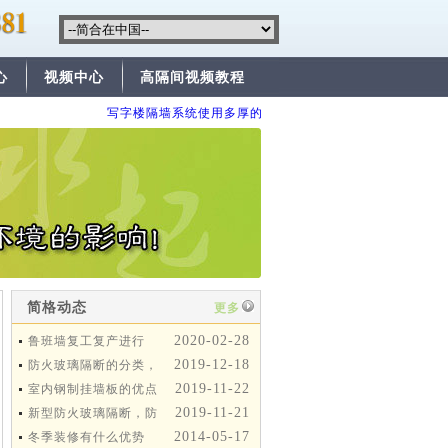
心
视频中心
高隔间视频教程
写字楼隔墙系统使用多厚的比较安全？
便宜的高隔间
简格动态
更多
2020-02-28
鲁班墙复工复产进行
2019-12-18
时，我们在行动！
防火玻璃隔断的分类，
2019-11-22
防火玻璃隔断的三大类型？
室内钢制挂墙板的优点
2019-11-21
和安装流程-简合鲁班墙
新型防火玻璃隔断，防
2014-05-17
火玻璃隔间-简合鲁班墙
冬季装修有什么优势