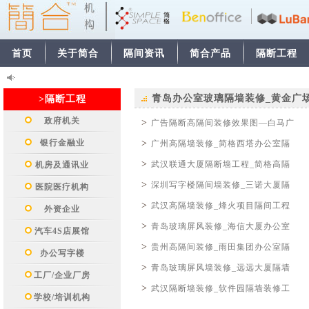
首页
关于简合
隔间资讯
简合产品
隔断工程
青岛办公室玻璃隔墙装修_黄金广
>隔断工程
政府机关
>
广告隔断高隔间装修效果图—白马广
银行金融业
>
广州高隔墙装修_简格西塔办公室隔
>
武汉联通大厦隔断墙工程_简格高隔
机房及通讯业
>
深圳写字楼隔间墙装修_三诺大厦隔
医院医疗机构
>
武汉高隔墙装修_烽火项目隔间工程
外资企业
>
青岛玻璃屏风装修_海信大厦办公室
汽车4S店展馆
>
贵州高隔间装修_雨田集团办公室隔
办公写字楼
>
青岛玻璃屏风墙装修_远远大厦隔墙
工厂/企业厂房
>
武汉隔断墙装修_软件园隔墙装修工
学校/培训机构