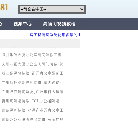
心
视频中心
高隔间视频教程
写字楼隔墙系统使用多厚的比较安全？
便宜的高隔间有
>
深圳华信大厦办公室隔间装修工程
>
沈阳方圆大厦办公室高隔间装修_简
>
浙江高隔墙装修_正元办公室隔断工
>
广州商务楼高隔间装修_富力盈信写
>
广州银行隔间系统_广州银行大厦隔
>
惠州高隔墙装修_TCL办公楼隔墙
>
青岛隔间装修_动漫产业园办公室工
>
青岛办公室玻璃隔墙装修_黄金广场