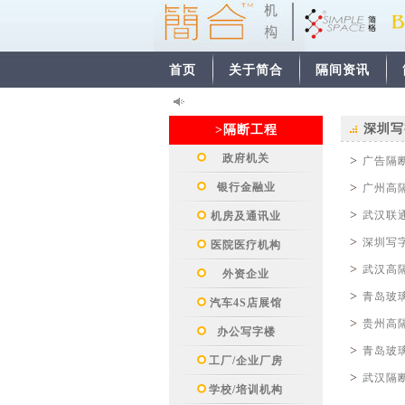
首页
关于简合
隔间资讯
深圳写
>隔断工程
政府机关
>
广告隔
银行金融业
>
广州高
>
武汉联
机房及通讯业
>
深圳写
医院医疗机构
>
武汉高
外资企业
>
青岛玻
汽车4S店展馆
>
贵州高
办公写字楼
>
青岛玻
工厂/企业厂房
>
武汉隔
学校/培训机构