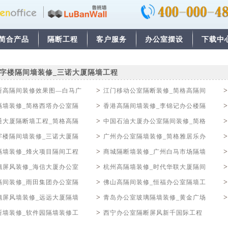
简合产品
隔断工程
客户服务
办公室摆设
下载中
字楼隔间墙装修_三诺大厦隔墙工程
>
断高隔间装修效果图—白马广
江门移动公室隔断装修_简格高隔间
>
隔墙装修_简格西塔办公室隔
香港高隔间墙装修_李锦记办公楼隔
>
通大厦隔断墙工程_简格高隔
中国石油大厦办公室隔间装修_简格
>
字楼隔间墙装修_三诺大厦隔
广州办公室隔墙装修_简格雅居乐办
>
隔墙装修_烽火项目隔间工程
商城隔断墙装修_广州白马市场隔墙
>
璃屏风装修_海信大厦办公室
杭州高隔墙装修_时代华联大厦隔间
>
隔间装修_雨田集团办公室隔
佛山高隔间装修_恒福办公室隔墙工
>
璃屏风墙装修_远远大厦隔墙
青岛办公室玻璃隔墙装修_黄金广场
>
断墙装修_软件园隔墙装修工
西宁办公室隔断屏风新千国际工程